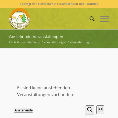
Geprägt von Herzlichkeit, Freundlichkeit und Tradition
Anstehende Veranstaltungen
Du bist hier:
Startseite
/
Veranstaltungen
/
Veranstaltungen
Es sind keine anstehenden
Veranstaltungen vorhanden.
Veransta
Verans
Anstehende
Liste
Ansich
Suche
Suche
Datum