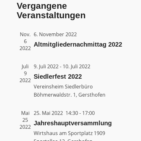
Naviga
Vergangene
wählen.
und
Veranstaltungen
Ansichte
Navigati
Nov.
6. November 2022
6
Altmitgliedernachmittag 2022
2022
Juli
9. Juli 2022
-
10. Juli 2022
9
Siedlerfest 2022
2022
Vereinsheim Siedlerbüro
Böhmerwaldstr. 1, Gersthofen
Mai
25. Mai 2022 14:30
-
17:00
25
Jahreshauptversammlung
2022
Wirtshaus am Sportplatz 1909